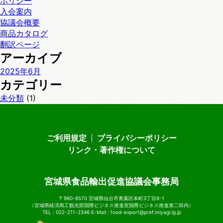
ポリシー
入会案内
協議会概要
商品カタログ
翻訳ページ
アーカイブ
2025年6月
カテゴリー
未分類
(1)
ご利用規定
プライバシーポリシー
リンク・著作権について
宮城県食品輸出促進協議会事務局
〒980-8570 宮城県仙台市青葉区本町3丁目8-1
（宮城県経済商工観光部国際ビジネス推進室国際ビジネス推進第二班内）
TEL :
022-211-2346
E-Mail :
food-export@pref.miyagi.lg.jp